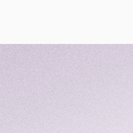
釋放數據潛能